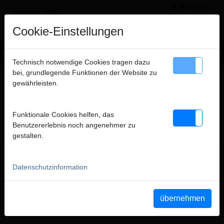
Deutsch
×
Hinweis
Cookie-Einstellungen
Wir verkaufen ausschließlich an gewerbliche Kunden
Technisch notwendige Cookies tragen dazu
(Unternehmer, Gewerbetreibende, Freiberufler und öffentliche
bei, grundlegende Funktionen der Website zu
BENUTZERKONTO
Institutionen) und nicht an Verbraucher. Alle Preise zuzüglich
gewährleisten.
ANMELDEN/REGISTRIEREN
MWSt.
Funktionale Cookies helfen, das
weiter
schließen
Benutzererlebnis noch angenehmer zu
gestalten.
Datenschutzinformation
übernehmen