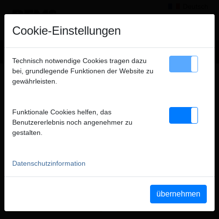
Deutsch
×
Hinweis
Cookie-Einstellungen
Wir verkaufen ausschließlich an gewerbliche Kunden
Technisch notwendige Cookies tragen dazu
(Unternehmer, Gewerbetreibende, Freiberufler und öffentliche
bei, grundlegende Funktionen der Website zu
TROCKNEN, ENTFEUCHTEN, BE- UND
Institutionen) und nicht an Verbraucher. Alle Preise zuzüglich
gewährleisten.
ENTLÜFTEN
MWSt.
FILME DIESER PRODUKTGRUPPE
Funktionale Cookies helfen, das
schließen
Benutzererlebnis noch angenehmer zu
gestalten.
YouTube REMS Secco 50
YouTube REMS Secco 80
Datenschutzinformation
übernehmen