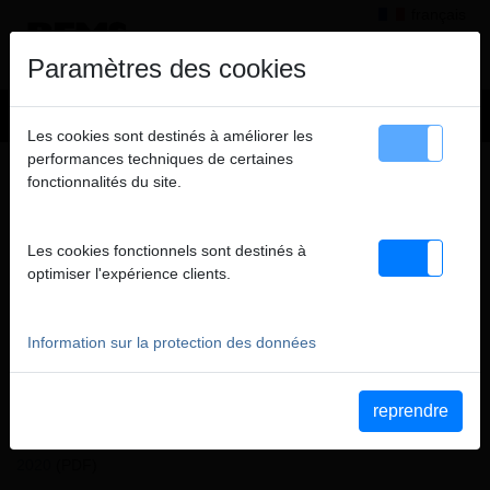
français
×
Information
Paramètres des cookies
Vente résevée exclusivement aux professionnels (entreprises,
Les cookies sont destinés à améliorer les
administrations, autoentrepreneurs...). Tous les prix indiqués
performances techniques de certaines
+
Produits
>
Fileter, rainurer
>
Peignes pour machines à fileter REMS
HT.
fonctionnalités du site.
> Peignes M 45,
PEIGNES M 45,
fermer
Les cookies fonctionnels sont destinés à
HSS, JEU
optimiser l'expérience clients.
Code art. 341442 RHSS
Peignes de filetage Tornado/Magnum M 45 HSS, jeu
Information sur la protection des données
Katalogauszüge
reprendre
Extrait du catalogue Peignes pour machines à fileter REMS
(PDF)
Extrait du catalogue REMS Tornado 2000, Tornado 2010, Tornado
2020
(PDF)