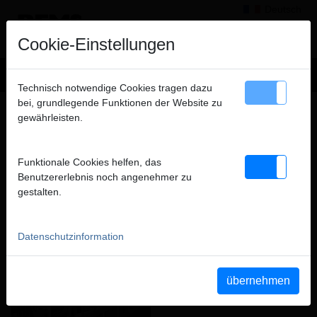
Deutsch
×
Hinweis
Cookie-Einstellungen
Wir verkaufen ausschließlich an gewerbliche Kunden
Technisch notwendige Cookies tragen dazu
(Unternehmer, Gewerbetreibende, Freiberufler und öffentliche
bei, grundlegende Funktionen der Website zu
ANFASSEN. VERGLEICHEN.
Institutionen) und nicht an Verbraucher. Alle Preise zuzüglich
gewährleisten.
AUSWÄHLEN. ZUR FÖRDERUNG DES
MWSt.
GEMEINSAMEN VERKAUFS.
Funktionale Cookies helfen, das
schließen
Benutzererlebnis noch angenehmer zu
gestalten.
Datenschutzinformation
übernehmen