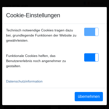
Deutsch
×
Hinweis
Cookie-Einstellungen
Wir verkaufen ausschließlich an gewerbliche Kunden
Technisch notwendige Cookies tragen dazu
(Unternehmer, Gewerbetreibende, Freiberufler und öffentliche
bei, grundlegende Funktionen der Website zu
DIAMANT-KERNBOHREN, DIAMANT-
Institutionen) und nicht an Verbraucher. Alle Preise zuzüglich
gewährleisten.
SCHLITZSÄGEN
MWSt.
FILME DIESER PRODUKTGRUPPE
Funktionale Cookies helfen, das
schließen
Benutzererlebnis noch angenehmer zu
gestalten.
YouTube REMS Picus DP
YouTube REMS Picus DP &
REMS Picus SR
Datenschutzinformation
übernehmen