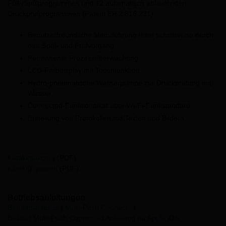
Füll-/Spülprogrammen und 12 automatisch ablaufenden
Druckprüfprogrammen (Patent EP 2 816 231).
Benutzerfreundliche Menüführung leitet schrittweise durch
den Spül- und Prüfvorgang.
Permanente Prozessüberwachung.
LCD-Farbdisplay mit Touchfunktion.
Hydro-pneumatische Wasserpumpe zur Druckprüfung mit
Wasser.
Connected-Funktionalität über Wi-Fi-Funkstandard.
Erstellung von Protokollen mit Texten und Bildern.
Katalogauszug
(PDF)
Katalog gesamt
(PDF)
Betriebsanleitungen
Betriebsanleitung Multi-Push Connected
Beiblatt Multi-Push Connected Anleitung für Apple iOS