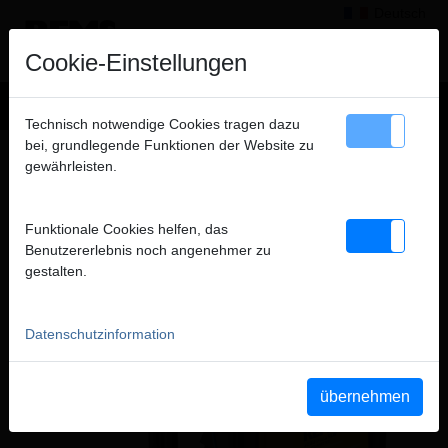
Deutsch
×
Hinweis
Cookie-Einstellungen
Wir verkaufen ausschließlich an gewerbliche Kunden
Technisch notwendige Cookies tragen dazu
(Unternehmer, Gewerbetreibende, Freiberufler und öffentliche
bei, grundlegende Funktionen der Website zu
Produkte
>
Prüfen, Spülen, Füllen
> REMS Multi-Push SLW Connected
Institutionen) und nicht an Verbraucher. Alle Preise zuzüglich
gewährleisten.
MWSt.
REMS MULTI-PUSH SLW CONNECTED
ELEKTRONISCHE SPÜL- UND
Funktionale Cookies helfen, das
DRUCKPRÜFEINHEIT MIT CONNECTED-
schließen
Benutzererlebnis noch angenehmer zu
FUNKTIONALITÄT
gestalten.
Datenschutzinformation
übernehmen