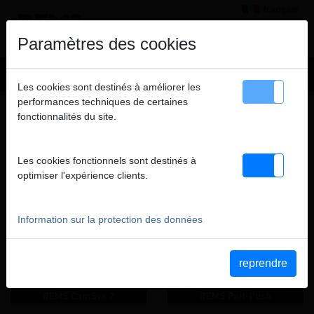
français
×
Information
Paramètres des cookies
Vente résevée exclusivement aux professionnels (entreprises,
Les cookies sont destinés à améliorer les
administrations, autoentrepreneurs...). Tous les prix indiqués
performances techniques de certaines
INSPECTION ET DÉBOUCHAGE DE
HT.
fonctionnalités du site.
CANALISATIONS
VIDÉOS POUR CE GROUPE DE PRODUITS
fermer
Les cookies fonctionnels sont destinés à
optimiser l'expérience clients.
YouTube REMS CamSys 2
YouTube REMS Pull-Push
Information sur la protection des données
reprendre