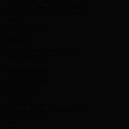
Soudage de tubes plastiques
Sécher, déshumidifier, Aération et ventilation
Carottage, rainurage et coupe diamant
Vidéos
Recherche produits
SERVICE
Prolongation de la garantie du fabricant
Service Après Vente
TÉLÉCHARGER
Catalogues, prospectus
Fiche de sécurité
Notice d'utilisation
Vues éclatées
Consignes de sécurité
Commande de documentations publicitaires
MAM (photothèque)
Vidéos
Software