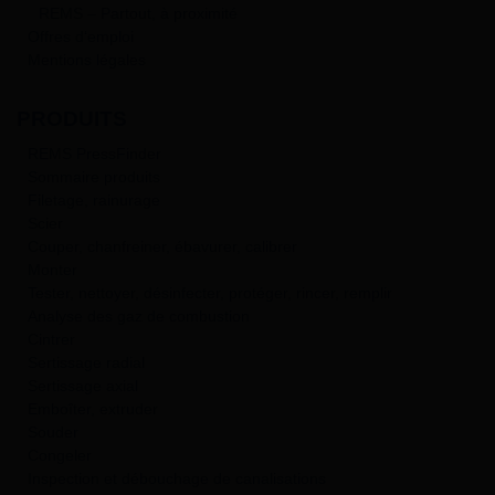
REMS – Partout, à proximité
Offres d‘emploi
Mentions légales
PRODUITS
REMS PressFinder
Sommaire produits
Filetage, rainurage
Scier
Couper, chanfreiner, ébavurer, calibrer
Monter
Tester, nettoyer, désinfecter, protéger, rincer, remplir
Analyse des gaz de combustion
Cintrer
Sertissage radial
Sertissage axial
Emboîter, extruder
Souder
Congeler
Inspection et débouchage de canalisations