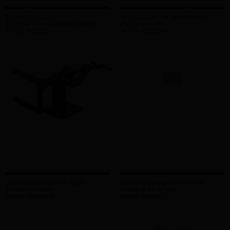
Doppelhalter zum
Schutzkappe für Spindelende
Gewindeschneiden und Sägen
Führungshalter
Art.-Nr. 543100
Art.-Nr. 563008 R
Stahlblechkasten für REMS
Ketten-Führungshalter 6" für
Puma/Cat/Tiger
Rohre Ø 1/8-6" u.a.
Art.-Nr. 566051 R
Art.-Nr. 563203 R