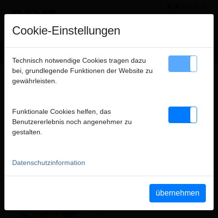
Deutsch
×
Hinweis
Cookie-Einstellungen
Wir verkaufen ausschließlich an gewerbliche Kunden
Technisch notwendige Cookies tragen dazu
(Unternehmer, Gewerbetreibende, Freiberufler und öffentliche
bei, grundlegende Funktionen der Website zu
Produkte
>
Sägen
> REMS Tiger VE
Institutionen) und nicht an Verbraucher. Alle Preise zuzüglich
gewährleisten.
MWSt.
REMS TIGER VE
ELEKTRISCHE ROHR-SÄBELSÄGEN
Funktionale Cookies helfen, das
schließen
Benutzererlebnis noch angenehmer zu
gestalten.
Datenschutzinformation
übernehmen